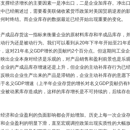
撑经济增长的主要因素一是净出口，二是企业加库存。净出
点中已经阐述过，需要看美联储收紧货币政策对美国贸易逆差的
大何时终结。而企业库存的数据最近已经开始出现重要的变化。
成品存货这一指标来衡量企业的原材料库存和半成品库存，
动行为还是被动行为。我们可以看到从20年下半年开始至21年
，这对21年名义GDP增长的贡献约2个百分点。但这期间工业
反映出企业本身对经济是乐观的，对产品销售和盈利前景也是乐
，企业的产成品库存增速还是上升，但企业的主动补库存行为已
据反映出企业生产出来的产品是滞销的，企业主动补库存的意愿
于名义GDP增速（上半年企业存货的增长对名义GDP贡献仍有
企业被动累库存造成的，这样的库存增长是不可持续的，后续存
济和企业盈利的负面影响都会开始增加。历史上每一次企业
济和企业盈利的明显下滑，直至宏观调控政策出现实质性的大幅