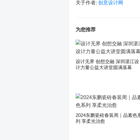
关于作者:
创意设计网
为您推荐
设计无界 创想交融 深圳湛江设
计力量公益大讲堂圆满落幕
2024东鹏瓷砖春装周｜品素色
列 享柔光治愈