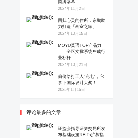
圆满落幕
2024年11月2日
回归心灵的住所，东鹏助
力打造「画室之家」
2024年10月15日
MOYU莫语TOP产品力
——全区支撑系统™成行
业标杆
2024年10月21日
偷偷给打工人“充电”，它
拿下国际设计大奖！
2025年1月15日
评论最多的文章
证监会指导证券交易所发
布基础设施REITs扩募指