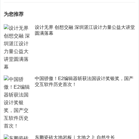
为您推荐
设计无界 创想交融 深圳湛江设计力量公益大讲堂
圆满落幕
中国骄傲！E2编辑器斩获法国设计奖银奖，国产
交互软件历史首次！
东鹏瓷砖大地岩板｜大地之上 自然生长