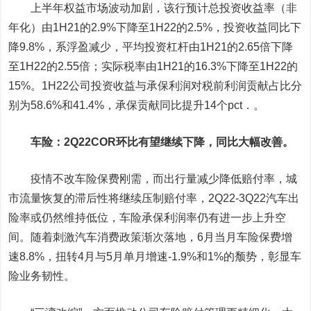
上半年权益市场波动加剧，该行预计总投资收益率（非
年化）由1H21的2.9%下降至1H22的2.5%，投资收益同比下
降9.8%，系浮盈减少，平均投资杠杆由1H21的2.65倍下降
至1H22的2.55倍；实际税率由1H21的16.3%下降至1H22的
15%。1H22公司投资收益与承保利润对税前利润贡献占比分
别为58.6%和41.4%，承保贡献同比提升14个pct．。
车险：2Q22COR环比有望继续下降，同比大幅改善。
疫情不改车险保费刚需，而出行量减少降低赔付率，城
市流量恢复的滞后性将继续压制赔付率，2Q22-3Q22汽车出
险率或仍然维持低位，车险承保利润率仍有进一步上升空
间。随着刺激汽车消费政策渐次落地，6月当月车险保费增
速8.8%，扭转4月与5月单月增速-1.9%和1%的颓势，彰显车
险业务韧性。