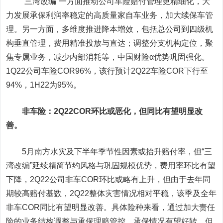
“三湾改编”一方面推动公司车险赔付管理更精细化，大
力发展承保利润率稳定的高质量家自车业务，加大续保车管
理。另一方面，多维度推进降本增效，包括总公司到四级机
构垂直管理，费用精准投放与直达；调整分支机构定位，聚
焦专属业务，减少内部消耗等，中国财险α优势巩固强化。
1Q22公司车险COR96%，该行预计2Q22车险COR下行至
94%，1H22为95%。
非车险：2Q22COR环比或恶化，但同比有望明显改
善。
5月南方水灾及下半年季节性因素或抬升赔付率，但“三
湾改编”延续精简节约风格与巩固规模优势，费用率环比有望
下降，2Q22公司非车COR环比或略有上升，但由于去年同
期较高赔付基数，2Q22整体灾害情况相对平稳，该季及全年
非车COR同比有望明显改善。具体险种来看，通过加大责任
险的业务结构调整与承保理赔管控，承保情况有望好转，但