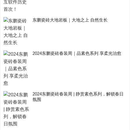
东鹏瓷砖大地岩板｜大地之上 自然生长
2024东鹏瓷砖春装周｜品素色系列 享柔光治愈
2024东鹏瓷砖春装周 | 静赏素色系列，解锁春日
氛围