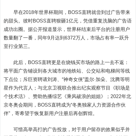
早在2018年世界杯期间，BOSS直聘就尝到过广告带来
的甜头。彼时BOSS直聘狠砸1亿元，凭借重复洗脑的广告语
成功出圈。据公开报道显示，世界杯结束后平台的注册用户
数量翻了一番，同年9月达到6372万人，市场占有率一跃升
至行业第三。
此后，BOSS直聘更是在烧钱买市场的路上一去不返：
将平面广告铺设到各大城市的地铁站、公交站和电梯间等线
下点位；斥巨资聘请刘涛、“神奇女侠”盖尔·加朵、沈腾等明
星作为代言人；与北京卫视联合推出纪实观察节目《职场是
个技术活》、赞助热播综艺《乘风破浪的姐姐》；2022年北
京冬奥会期间，BOSS直聘成为“冬奥独家人力资源合作伙
伴”，寄希望于恢复新用户注册后再创辉煌。
可惜高举高打的广告投放，对于用户留存的效果似乎并