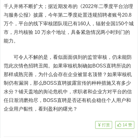
千人并将不断扩大；据近期发布的《2022年二季度平台治理
与服务公报》披露，今年第二季度处置违规招聘者账号20.8
万个，平台的线下审核团队现已有160人，辐射全国150个城
市，月均核验 10 万余个地址，具备紧急情况两小时到门的
能力。
可令人不解的是，看似面面俱到的监管审核，仍未能防
范此次情色招聘丑闻。如果审核机制确如BOSS直聘所说的
那样成熟完善，为什么会存在企业被冒名顶替？如果审核机
制仍有漏洞，那么BOSS直聘披露宣传的种种措施又有多少
水分？铺天盖地的舆论危机中，求职者和企业方对平台的信
任日渐消磨殆尽，BOSS直聘是否还有机会稳住个人用户和
企业用户黏性，看到盈利的曙光？
打赏
14
赞