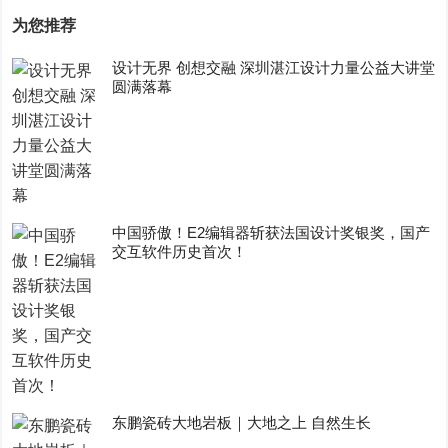
为您推荐
设计无界 创想交融 深圳湛江设计力量公益大讲堂
圆满落幕
中国骄傲！E2编辑器斩获法国设计奖银奖，国产
交互软件历史首次！
东鹏瓷砖大地岩板｜大地之上 自然生长