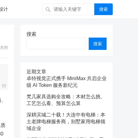
设计
搜索
搜索
搜索
关闭
近期文章
卓特视觉正式携手 MiniMax 共启企业
级 AI Token 服务新纪元
梵几家具选购全攻略：木材怎么挑、
播
、
工艺怎么看、预算怎么算
深耕滨城二十载！大连中有电梯：本
土老牌电梯服务商，别墅家用电梯领
高质
域企业
0