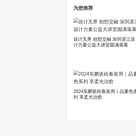
为您推荐
设计无界 创想交融 深圳湛江设
计力量公益大讲堂圆满落幕
2024东鹏瓷砖春装周｜品素色
列 享柔光治愈