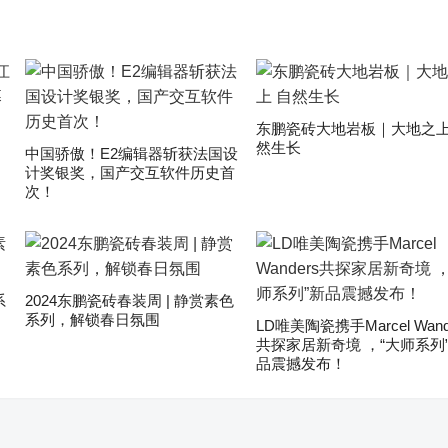
东鹏瓷砖大地岩板｜大地之上
然生长
中国骄傲！E2编辑器斩获法国设
计奖银奖，国产交互软件历史首
次！
系
2024东鹏瓷砖春装周 | 静赏素色
系列，解锁春日氛围
LD唯美陶瓷携手Marcel Wand
共探家居新奇境 ，“大师系列
品震撼发布！