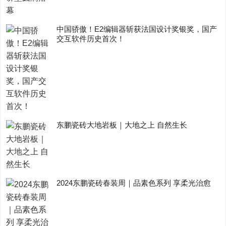
中国骄傲！E2编辑器斩获法国设计奖银奖，国产
交互软件历史首次！
东鹏瓷砖大地岩板｜大地之上 自然生长
2024东鹏瓷砖春装周｜品素色系列 享柔光治愈