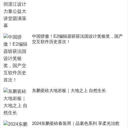
中国骄傲！E2编辑器斩获法国设计奖银奖，国产
交互软件历史首次！
东鹏瓷砖大地岩板｜大地之上 自然生长
2024东鹏瓷砖春装周｜品素色系列 享柔光治愈