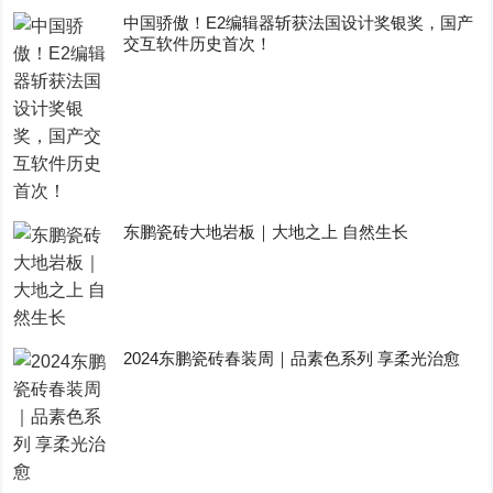
中国骄傲！E2编辑器斩获法国设计奖银奖，国产
交互软件历史首次！
东鹏瓷砖大地岩板｜大地之上 自然生长
2024东鹏瓷砖春装周｜品素色系列 享柔光治愈