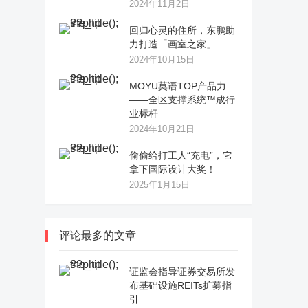
2024年11月2日
回归心灵的住所，东鹏助
力打造「画室之家」
2024年10月15日
MOYU莫语TOP产品力
——全区支撑系统™成行
业标杆
2024年10月21日
偷偷给打工人“充电”，它
拿下国际设计大奖！
2025年1月15日
评论最多的文章
证监会指导证券交易所发
布基础设施REITs扩募指
引