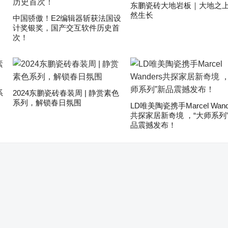
东鹏瓷砖大地岩板｜大地之上
然生长
中国骄傲！E2编辑器斩获法国设
计奖银奖，国产交互软件历史首
次！
系
2024东鹏瓷砖春装周 | 静赏素色
系列，解锁春日氛围
LD唯美陶瓷携手Marcel Wand
共探家居新奇境 ，“大师系列
品震撼发布！