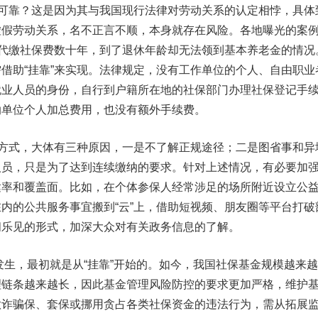
可靠？这是因为其与我国现行法律对劳动关系的认定相悖，具体
虚假劳动关系，名不正言不顺，本身就存在风险。各地曝光的案
”代缴社保费数十年，到了退休年龄却无法领到基本养老金的情况
借助“挂靠”来实现。法律规定，没有工作单位的个人、自由职业
就业人员的身份，自行到户籍所在地的社保部门办理社保登记手
纳单位个人加总费用，也没有额外手续费。
方式，大体有三种原因，一是不了解正规途径；二是图省事和异
人员，只是为了达到连续缴纳的要求。针对上述情况，有必要加
达率和覆盖面。比如，在个体参保人经常涉足的场所附近设立公
内的公共服务事宜搬到“云”上，借助短视频、朋友圈等平台打破
闻乐见的形式，加深大众对有关政务信息的了解。
发生，最初就是从“挂靠”开始的。如今，我国社保基金规模越来越
理链条越来越长，因此基金管理风险防控的要求更加严格，维护
欺诈骗保、套保或挪用贪占各类社保资金的违法行为，需从拓展