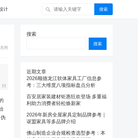
设计
搜索
搜索
搜索
关闭
近期文章
2026顺德龙江软体家具工厂信息参
考：三大维度八项指标盘点分析
百安居家装建材钜惠狂欢登场 多重福
的
利助力消费者轻松焕新家
始
2026年新房全屋家具定制品牌参考｜
、伪
讴盟家具等多品牌介绍
佛山制造企业合规检查选型参考：本