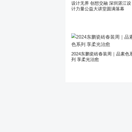
设计无界 创想交融 深圳湛江设
计力量公益大讲堂圆满落幕
2024东鹏瓷砖春装周｜品素色
列 享柔光治愈