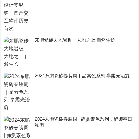
东鹏瓷砖大地岩板｜大地之上 自然生长
2024东鹏瓷砖春装周｜品素色系列 享柔光治愈
2024东鹏瓷砖春装周 | 静赏素色系列，解锁春日
氛围