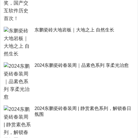
东鹏瓷砖大地岩板｜大地之上 自然生长
2024东鹏瓷砖春装周｜品素色系列 享柔光治愈
2024东鹏瓷砖春装周 | 静赏素色系列，解锁春日
氛围