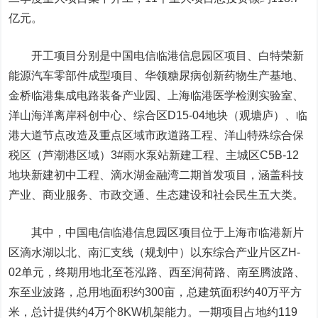
亿元。
开工项目分别是
中国电信
临港信息园区项目、白特荣新
能源汽车零部件成型项目、华领糖尿病创新药物生产基地、
金桥临港集成电路装备产业园、
上海临港
医学检测实验室、
洋山海洋离岸科创中心、综合区D15-04地块（观塘庐）、临
港大道节点改造及重点区域市政道路工程、洋山特殊综合保
税区（芦潮港区域）3#雨水泵站新建工程、主城区C5B-12
地块新建初中工程、滴水湖金融湾二期首发项目，涵盖科技
产业、商业服务、市政交通、生态建设和社会民生五大类。
其中，中国电信临港信息园区项目位于上海市临港新片
区滴水湖以北、南汇支线（规划中）以东综合产业片区ZH-
02单元，终期用地北至苍泓路、西至润荷路、南至腾波路、
东至业波路，总用地面积约300亩，总建筑面积约40万平方
米，总计提供约4万个8KW机架能力。一期项目占地约119