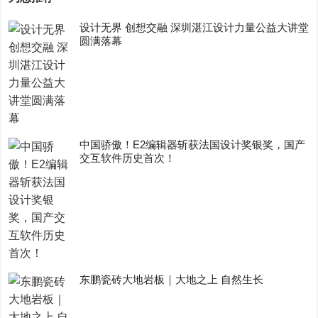
设计无界 创想交融 深圳湛江设计力量公益大讲堂
圆满落幕
中国骄傲！E2编辑器斩获法国设计奖银奖，国产
交互软件历史首次！
东鹏瓷砖大地岩板｜大地之上 自然生长