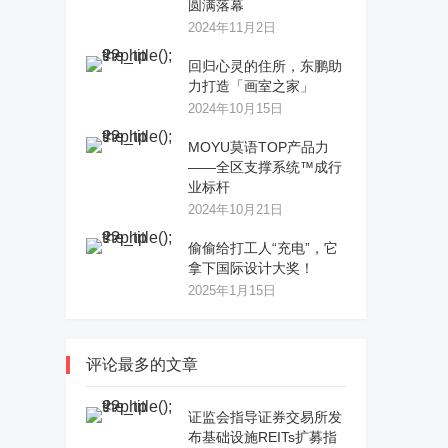
圆满落幕
2024年11月2日
回归心灵的住所，东鹏助
力打造「画室之家」
2024年10月15日
MOYU莫语TOP产品力
——全区支撑系统™成行
业标杆
2024年10月21日
偷偷给打工人“充电”，它
拿下国际设计大奖！
2025年1月15日
评论最多的文章
证监会指导证券交易所发
布基础设施REITs扩募指