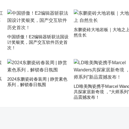
东鹏瓷砖大地岩板｜大地之上
然生长
中国骄傲！E2编辑器斩获法国设
计奖银奖，国产交互软件历史首
次！
系
2024东鹏瓷砖春装周 | 静赏素色
系列，解锁春日氛围
LD唯美陶瓷携手Marcel Wand
共探家居新奇境 ，“大师系列
品震撼发布！