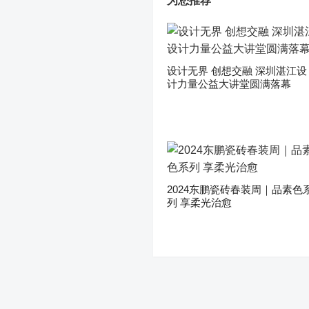
为您推荐
设计无界 创想交融 深圳湛江设
计力量公益大讲堂圆满落幕
2024东鹏瓷砖春装周｜品素色
列 享柔光治愈