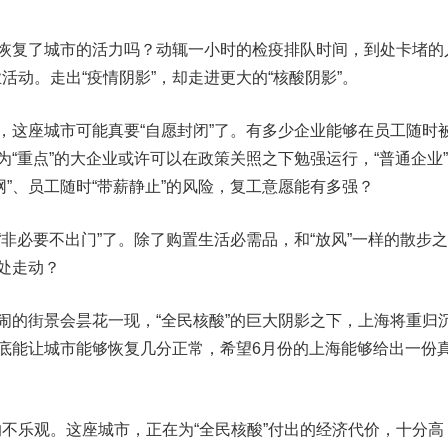
的恢复了城市的活力吗？
动辄一小时的检疫排队时间，到处卡堵的
活动。走出“疫情阴影”，却走进更大的“核酸阴影”。
”，这座城市可能真要“自愿封闭”了。有多少企业能够在员工随时
列为“重点”的大企业或许可以在政策关照之下勉强运行，
“普通企业
网”、员工随时“带薪静止”的风险，复工意愿能有多强？
非必要不出门”了。除了购置生活必需品，和“放风”一样的散步之
到处走动？
的街景会昙花一现，“全民核酸”的巨大阴影之下，上海将重归
到底能让城市能够恢复几分正常，希望6月份的上海能够给出一份
乐观。这座城市，正在为“全民核酸”付出的经济代价，十分高