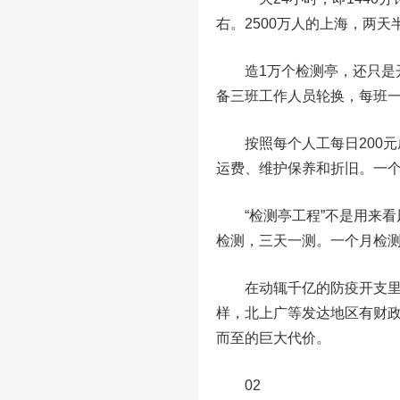
右。2500万人的上海，两
造1万个检测亭，还只是开
备三班工作人员轮换，每班一
按照每个人工每日200元成
运费、维护保养和折旧。一个亭
“
检测亭工程”不是用来
检测，三天一测。一个月检测
在动辄千亿的防疫开支里，
样，北上广等发达地区有财政
而至的巨大代价
。
02