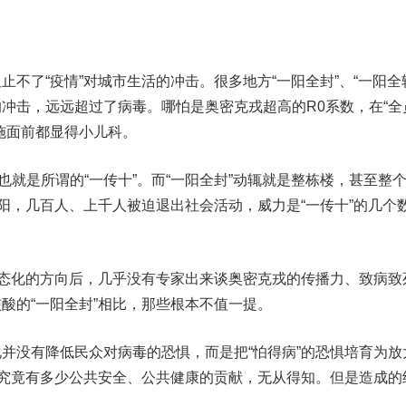
了“疫情”对城市生活的冲击。很多地方“一阳全封”、“一阳全
冲击，远远超过了病毒。哪怕是奥密克戎超高的R0系数，在“全
施面前都显得小儿科。
，也就是所谓的“一传十”。而“一阳全封”动辄就是整栋楼，甚至整
个阳，几百人、上千人被迫退出社会活动，威力是“一传十”的几个
常态化的方向后，几乎没有专家出来谈奥密克戎的传播力、致病致
酸的“一阳全封”相比，那些根本不值一提。
没有降低民众对病毒的恐惧，而是把“怕得病”的恐惧培育为放
边究竟有多少公共安全、公共健康的贡献，无从得知。但是造成的