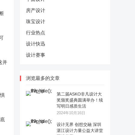
房产设计
断
珠宝设计
行业热点
可
设计快迅
设计赛事
这并
浏览最多的文章
第二届ASKO非凡设计大
恐惧
奖颁奖盛典圆满举办！续
写明日感质生活
2024年10月16日
到底
设计无界 创想交融 深圳
湛江设计力量公益大讲堂