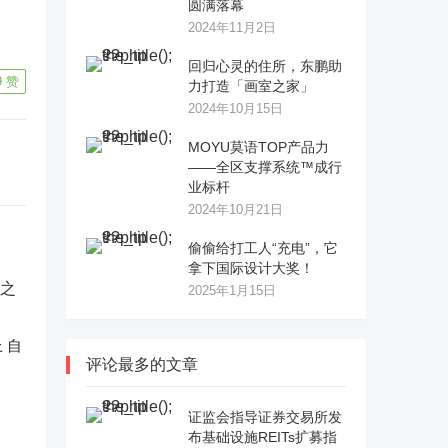
圆满落幕
2024年11月2日
回归心灵的住所，东鹏助
9
赞
力打造「画室之家」
2024年10月15日
MOYU莫语TOP产品力
——全区支撑系统™成行
业标杆
2024年10月21日
偷偷给打工人“充电”，它
拿下国际设计大奖！
2025年1月15日
 自
评论最多的文章
证监会指导证券交易所发
布基础设施REITs扩募指