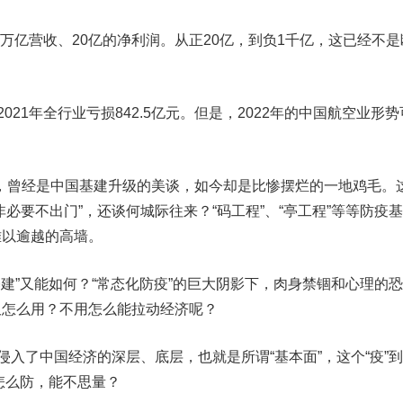
”有万亿营收、20亿的净利润。
从正20亿，到负1千亿，这已经不是
。
021年全行业亏损842.5亿元。
但是，2022年的中国航空业形势
曾经是中国基建升级的美谈，如今却是比惨摆烂的一地鸡毛。
必要不出门”，还谈何城际往来？“码工程”、“亭工程”等等防疫基
难以逾越的高墙。
基建”又能如何？
“常态化防疫”的巨大阴影下，肉身禁锢和心理的
又怎么用？不用怎么能拉动经济呢？
入了中国经济的深层、底层，也就是所谓“基本面”，这个“疫”
该怎么防，能不思量？