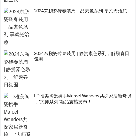
2024东鹏瓷砖春装周｜品素色系列 享柔光治愈
2024东鹏瓷砖春装周 | 静赏素色系列，解锁春日
氛围
LD唯美陶瓷携手Marcel Wanders共探家居新奇境
，“大师系列”新品震撼发布！