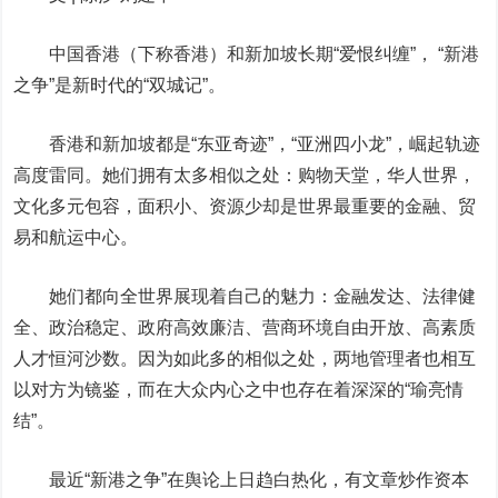
中国香港
（下称香港）
和新加坡长期“爱恨纠缠”， “新港
之争”是新时代的“双城记”
。
香港和新加坡都是
“
东亚奇迹
”
，“
亚洲四小龙
”，崛起轨迹
高度雷同。她们
拥有太多相似之处：购物天堂，华人世界，
文化多元包容，面积小、资源少却是世界最重要的金融、贸
易和航运中心。
她们都向全世界展现着自己的魅力：金融发达、法律健
全、政治稳定、政府高效廉洁、营商环境自由开放、高素质
人才恒河沙数。因为如此多的相似之处，两地管理者也相互
以对方为镜鉴，而在大众内心之中也存在着深深的“瑜亮情
结”。
最近“新港之争”在舆论上日趋白热化，有文章炒作资本