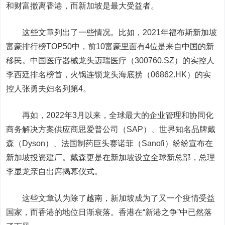
和财富撤离香港，而新加坡是最大受益者。
这些文章列出了一些情况。比如，2021年福布斯新加坡
富豪排行榜TOP50中，前10富豪里面有4位是来自中国的新
移民。中国医疗器械龙头
迈瑞医疗
（300760.SZ）
的实控人
李西廷排名榜首，火锅连锁龙头海底捞
（06862.HK）
的实
控人张勇夫妇名列第4。
再
如，2022年
3月
以来，全球最大的企业管理和协同化
商务解决方案供应商思爱普公司
（SAP）
、世界知名品牌戴
森
（Dyson）
、法国制药巨头赛诺菲
（
Sanofi
）
纷纷宣布在
新加坡投资建厂。戴森更是在新加坡设立全球新总部，总理
李显龙亲自出席揭幕仪式。
这些文章认为除了越南，新加坡成为了又一个疫情受益
国家，而香港的地位日渐衰落。香港在“新港之争”中已然落