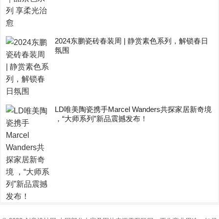
2024东鹏瓷砖春装周 | 静赏素色系列，解锁春日
氛围
LD唯美陶瓷携手Marcel Wanders共探家居新奇境
，“大师系列”新品震撼发布！