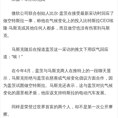
微软
公司联合创始人比尔·盖茨在接受最新
采访
时回应了
做空特斯拉一事，称他在气候变化上的投入比特斯拉CEO埃
隆·马斯克或其他任何人都多，而且做空也没有伤害到马斯
克。
马斯克随后在报道盖茨这一
采访
的推文下用叹气回应
道：“唉！”
在今年4月，盖茨与马斯克两人在
推特
上的一段聊天显
示，马斯克拒绝与盖茨在慈善或气候变化倡议方面合作，因
为盖茨试图做空特斯拉。马斯克还表示，这与盖茨对抗气候
变化的愿景相矛盾，他应该支持特斯拉的电动汽车发展。
同样是荣登过世界首富的两个人，却不是第一次公开摩
擦。