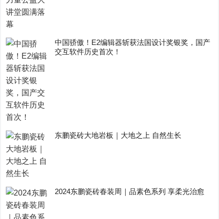
中国骄傲！E2编辑器斩获法国设计奖银奖，国产
交互软件历史首次！
东鹏瓷砖大地岩板｜大地之上 自然生长
2024东鹏瓷砖春装周｜品素色系列 享柔光治愈