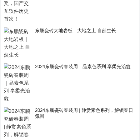
东鹏瓷砖大地岩板｜大地之上 自然生长
2024东鹏瓷砖春装周｜品素色系列 享柔光治愈
2024东鹏瓷砖春装周 | 静赏素色系列，解锁春日
氛围