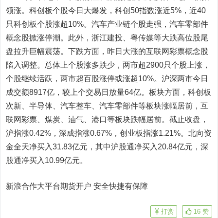
领涨。科创板个股今日大爆发，科创50指数涨近5%，近40
只科创板个股涨超10%。汽车产业链个股走强，汽车零部件
概念股掀涨停潮。此外，
浙江建投
、
粤传媒
等大跌高位股尾
盘拉升巨幅震荡。下跌方面，昨日大涨的互联网彩票概念股
陷入调整。总体上个股涨多跌少，两市超2900只个股上涨，
个股继续活跃，两市超百股涨停或涨超10%。沪深两市今日
成交额8917亿，较上个交易日放量64亿。板块方面，科创板
次新、半导体、汽车整车、汽车零部件等板块涨幅居前，互
联网彩票、煤炭、油气、港口等板块跌幅居前。截止收盘，
沪指涨0.42%，深成指涨0.67%，创业板指涨1.21%。北向资
金全天净买入31.83亿元，其中沪股通净买入20.84亿元，深
股通净买入10.99亿元。
新浪合作大平台期货开户 安全快捷有保障
打赏
16
赞