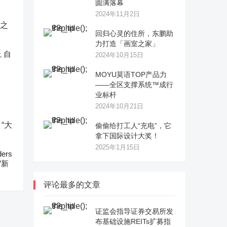
圆满落幕
2024年11月2日
回归心灵的住所，东鹏助
力打造「画室之家」
 自
2024年10月15日
MOYU莫语TOP产品力
——全区支撑系统™成行
业标杆
2024年10月21日
偷偷给打工人“充电”，它
拿下国际设计大奖！
2025年1月15日
ers
”新
评论最多的文章
证监会指导证券交易所发
布基础设施REITs扩募指