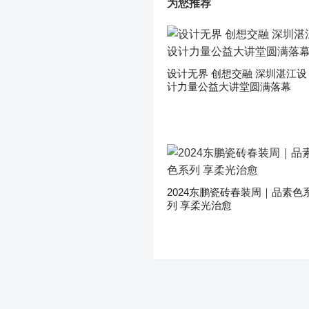
为您推荐
设计无界 创想交融 深圳湛江设
计力量公益大讲堂圆满落幕
2024东鹏瓷砖春装周｜品素色
列 享柔光治愈