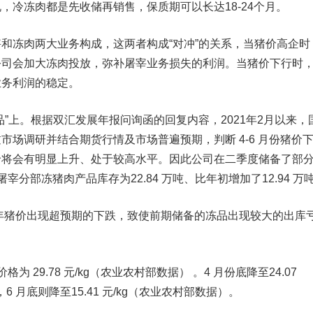
，冷冻肉都是先收储再销售，保质期可以长达18-24个月。
冻肉两大业务构成，这两者构成“对冲”的关系，当猪价高企时
公司会加大冻肉投放，弥补屠宰业务损失的利润。当猪价下行时
业务利润的稳定。
上。根据双汇发展年报问询函的回复内容，2021年2月以来，
市场调研并结合期货行情及市场普遍预期，判断 4-6 月份猪价
价将会有明显上升、处于较高水平。因此公司在二季度储备了部
展屠宰分部冻猪肉产品库存为22.84 万吨、比年初增加了12.94 万
年猪价出现超预期的下跌，致使前期储备的冻品出现较大的出库
格为 29.78 元/kg（农业农村部数据） 。4 月份底降至24.07
/kg，6 月底则降至15.41 元/kg（农业农村部数据）。