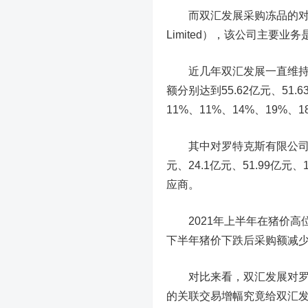
而双汇发展采购冻品的对象恰好
Limited），该公司主要
近几年双汇发展一直维持着较
额分别达到55.62亿元、51.6
11%、11%、14%、19%
其中对罗特克斯有限公司（及
元、24.1亿元、51.99亿
应商。
2021年上半年在猪价高位
下半年猪价下跌后采购额减少到
对比来看，双汇发展对罗特
的关联交易增幅究竟给双汇