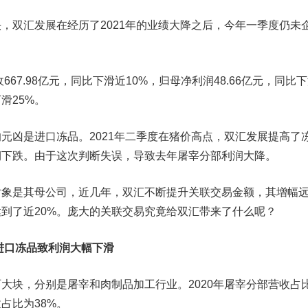
，
双汇发展
在经历了2021年的业绩大降之后，今年一季度仍未
67.98亿元，同比下滑近10%，归母净利润48.66亿元，同比
滑25%。
凶是进口冻品。2021年二季度在猪价高点，双汇发展提高了
期下跌。由于这次判断失误，导致去年屠宰分部利润大降。
是其母公司，近几年，双汇不断提升关联交易金额，其增幅
到了近20%。庞大的关联交易究竟给双汇带来了什么呢？
进口冻品致利润大幅下滑
块，分别是屠宰和肉制品加工行业。2020年屠宰分部营收占
占比为38%。