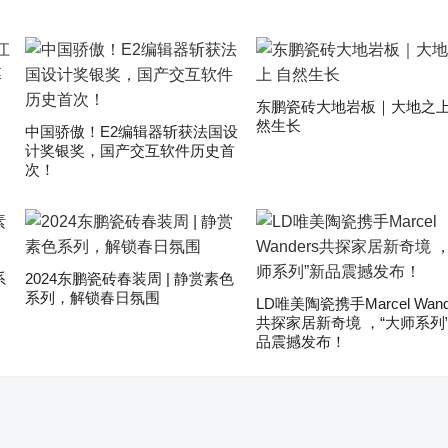
东鹏瓷砖大地岩板｜大地之上
然生长
中国骄傲！E2编辑器斩获法国设
计奖银奖，国产交互软件历史首
次！
系
2024东鹏瓷砖春装周 | 静赏素色
系列，解锁春日氛围
LD唯美陶瓷携手Marcel Wand
共探家居新奇境 ，“大师系列
品震撼发布！