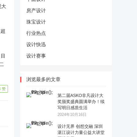
现大
房产设计
珠宝设计
模超
行业热点
设计快迅
。目
设计赛事
二
浏览最多的文章
4
赞
第二届ASKO非凡设计大
奖颁奖盛典圆满举办！续
写明日感质生活
2024年10月16日
设计无界 创想交融 深圳
湛江设计力量公益大讲堂