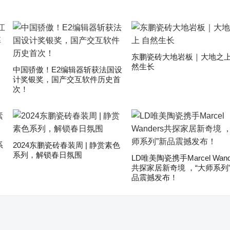
东鹏瓷砖大地岩板｜大地之上
然生长
中国骄傲！E2编辑器斩获法国设
计奖银奖，国产交互软件历史首
次！
系
2024东鹏瓷砖春装周 | 静赏素色
系列，解锁春日氛围
LD唯美陶瓷携手Marcel Wand
共探家居新奇境 ，“大师系列
品震撼发布！