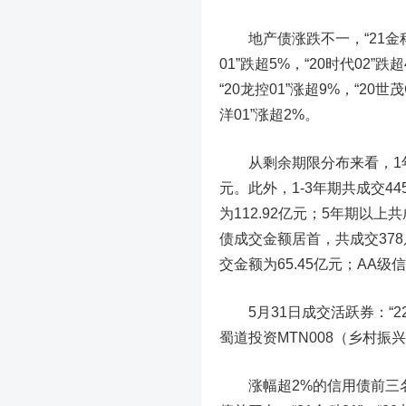
地产债涨跌不一
，“21金
01”跌超5%，“20时代02”跌超
“20龙控01”涨超9%，“20世茂
洋01”涨超2%。
从剩余期限分布来看，1年期
元。此外，1-3年期共成交44
为112.92亿元；5年期以上
债成交金额居首，共成交378
交金额为65.45亿元；AA级
5月31日成交活跃券
：“2
蜀道投资MTN008（乡村振兴）
涨幅超2%的信用债前三名：“2