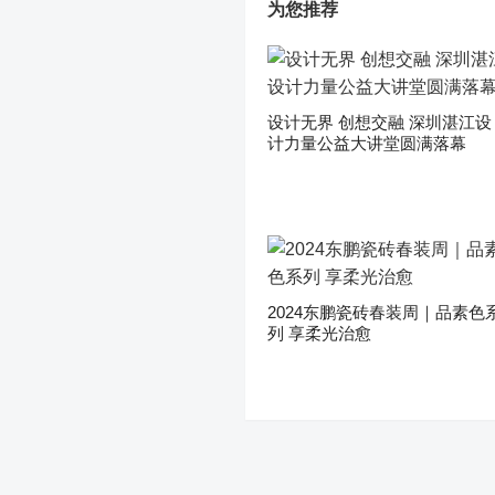
为您推荐
设计无界 创想交融 深圳湛江设
计力量公益大讲堂圆满落幕
2024东鹏瓷砖春装周｜品素色
列 享柔光治愈