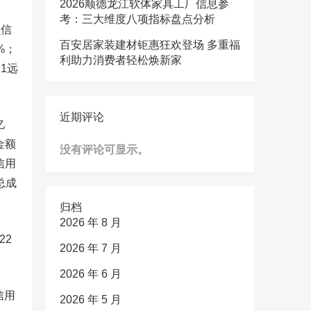
2026顺德龙江软体家具工厂信息参
考：三大维度八项指标盘点分析
融信
百安居家装建材钜惠狂欢登场 多重福
2%；
利助力消费者轻松焕新家
21远
近期评论
亿
金额
没有评论可显示。
信用
总成
归档
2026 年 8 月
22
2026 年 7 月
2026 年 6 月
信用
2026 年 5 月