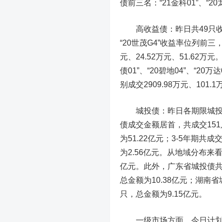
债前三名：“21金科01”、“20龙
高收益债
：昨日共49只收
“20世茂G4”收益率位列前三，分
元、24.52万元、51.62
债01”、“20碧地04”、“20
别成交2909.98万元、101.1
城投债
：昨日各期限城
债成交金额居首，共成交151
为51.22亿元；3-5年期共
为2.56亿元。从地域分布来
亿元。此外，广东省城投债共成
总金额为10.38亿元；湖南
只，总金额为9.15亿元。
一级市场方面，今日计划发行4