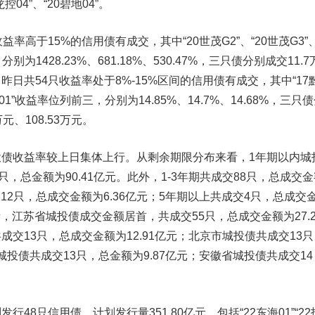
控04”、“20碧地04”。
益率高于15%的信用债有成交，其中“20世茂G2”、“20世茂G3”
别为1428.23%、681.18%、530.47%，三只债分别成交11.7
万元。昨日共54只收益率处于8%-15%区间的信用债有成交，其中“17
万达01”收益率位列前三，分别为14.85%、14.7%、14.68%，三只
万元、108.53万元。
投债收益率较上日集体上行。从剩余期限分布来看，1年期以内城
只，总金额为90.41亿元。此外，1-3年期共成交88只，总成交
成交12只，总成交金额为6.36亿元；5年期以上共成交4只，总成交
看，江苏省城投债成交金额居首，共成交55只，总成交金额为27.2
交13只，总成交金额为12.91亿元；北京市城投债共成交13只
省城投债共成交13只，总金额为9.87亿元；安徽省城投债共成交14
8只信用债，计划发行量351.80亿元。包括“22东海01”“22