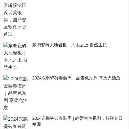
东鹏瓷砖大地岩板｜大地之上 自然生长
2024东鹏瓷砖春装周｜品素色系列 享柔光治愈
2024东鹏瓷砖春装周 | 静赏素色系列，解锁春日
氛围