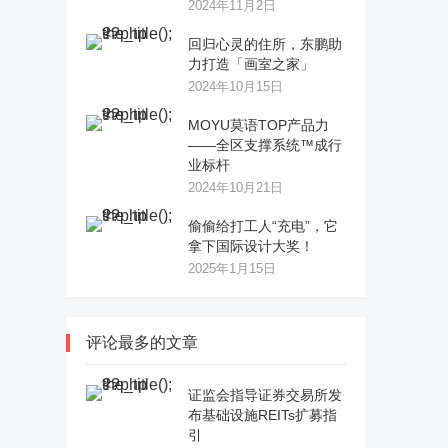
2024年11月2日
回归心灵的住所，东鹏助
力打造「画室之家」
2024年10月15日
MOYU莫语TOP产品力
——全区支撑系统™成行
业标杆
2024年10月21日
偷偷给打工人“充电”，它
拿下国际设计大奖！
2025年1月15日
评论最多的文章
证监会指导证券交易所发
布基础设施REITs扩募指
引