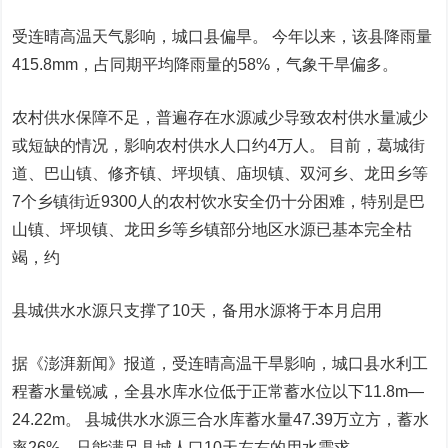
受连晴高温天气影响，城口县偏旱。 今年以来，该县降雨量
415.8mm，占同期平均降雨量的58%，气象干旱偏多。
农村供水保障不足，普遍存在水源减少导致农村供水量减少
或短缺的情况，影响农村供水人口约4万人。 目前，葛城街
道、巴山镇、修齐镇、坪坝镇、庙坝镇、双河乡、龙田乡等
7个乡镇街近9300人的农村饮水安全仍十分困难，特别是巴
山镇、坪坝镇、龙田乡等乡镇部分地区水源已基本完全枯
竭，约
县城供水水源只支撑了10天，备用水源将于本月启用
据《澎湃新闻》报道，受连晴高温干旱影响，城口县水利工
程蓄水量锐减，全县水库水位低于正常蓄水位以下11.8m—
24.22m。 县城供水水源三合水库蓄水量47.39万立方，蓄水
率26%，只能满足县城人口10天左右的用水需求。