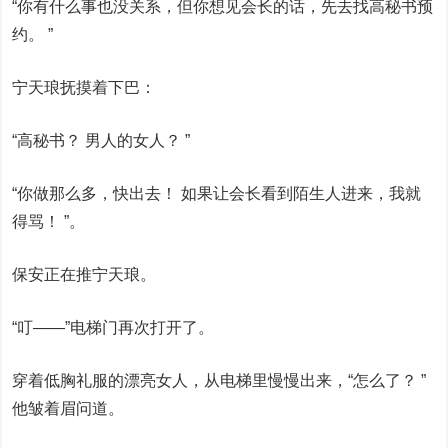
“你有什么事也没关系，但你想见会长的话，先去找高秘书预
约。 ”
宁天琅抚摸着下巴：
“高秘书？ 男人的女人？ ”
“你做那么多，快出去！ 如果让会长看到陌生人进来，我就
得骂！ ”。
保安正在推宁天琅。
“叮——”电梯门再次打开了。
穿着低胸礼服的漂亮女人，从电梯里慢慢出来，“怎么了？ ”
他皱着眉问道。