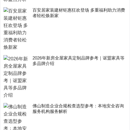
百安居家装建材钜惠狂欢登场 多重福利助力消费
者轻松焕新家
2026年新房全屋家具定制品牌参考｜讴盟家具等
多品牌介绍
佛山制造企业合规检查选型参考：本地安全咨询
服务机构服务解析