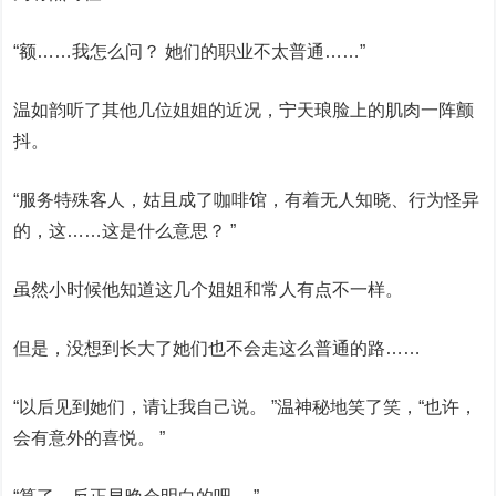
“额……我怎么问？ 她们的职业不太普通……”
温如韵听了其他几位姐姐的近况，宁天琅脸上的肌肉一阵颤
抖。
“服务特殊客人，姑且成了咖啡馆，有着无人知晓、行为怪异
的，这……这是什么意思？ ”
虽然小时候他知道这几个姐姐和常人有点不一样。
但是，没想到长大了她们也不会走这么普通的路……
“以后见到她们，请让我自己说。 ”温神秘地笑了笑，“也许，
会有意外的喜悦。 ”