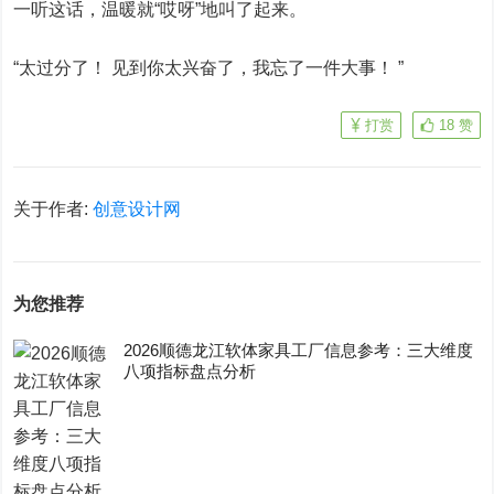
一听这话，温暖就“哎呀”地叫了起来。
“太过分了！ 见到你太兴奋了，我忘了一件大事！ ”
打赏
18
赞
关于作者:
创意设计网
为您推荐
2026顺德龙江软体家具工厂信息参考：三大维度
八项指标盘点分析