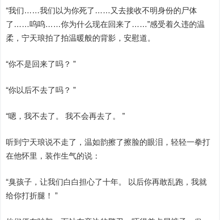
“我们……我们以为你死了……又去接收不明身份的尸体
了……呜呜……你为什么现在回来了……”感受着久违的温
柔，宁天琅拍了拍温暖般的背影，安慰道。
“你不是回来了吗？ ”
“你以后不去了吗？ ”
“嗯，我不去了。 我不会再去了。 ”
听到宁天琅说不走了，温如韵擦了擦脸的眼泪，轻轻一拳打
在他怀里，装作生气的说：
“臭孩子，让我们白白担心了十年。 以后你再敢乱跑，我就
给你打折腿！ ”