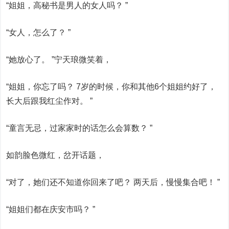
“姐姐，高秘书是男人的女人吗？ ”
“女人，怎么了？ ”
“她放心了。 ”宁天琅微笑着，
“姐姐，你忘了吗？ 7岁的时候，你和其他6个姐姐约好了，
长大后跟我红尘作对。 ”
“童言无忌，过家家时的话怎么会算数？ ”
如韵脸色微红，岔开话题，
“对了，她们还不知道你回来了吧？ 两天后，慢慢集合吧！ ”
“姐姐们都在庆安市吗？ ”