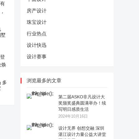
房产设计
珠宝设计
电
行业热点
别墅
设计快迅
设计赛事
浏览最多的文章
 多
家
第二届ASKO非凡设计大
奖颁奖盛典圆满举办！续
写明日感质生活
2024年10月16日
设计无界 创想交融 深圳
湛江设计力量公益大讲堂