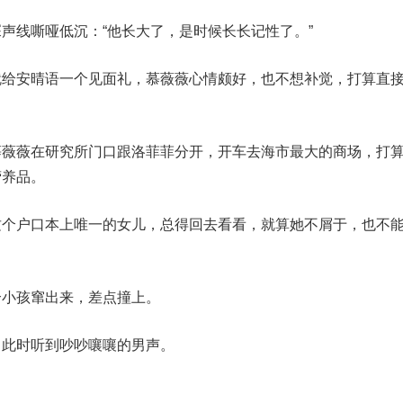
声线嘶哑低沉：“他长大了，是时候长长记性了。”
就给安晴语一个见面礼，慕薇薇心情颇好，也不想补觉，打算直
慕薇薇在研究所门口跟洛菲菲分开，开车去海市最大的商场，打
营养品。
这个户口本上唯一的女儿，总得回去看看，就算她不屑于，也不
？
个小孩窜出来，差点撞上。
，此时听到吵吵嚷嚷的男声。