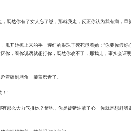
走，既然你有了女人忘了崽，那就我走，反正你认为我有病，早
，甩开她抓上来的手，猩红的眼珠子死死瞪着她：“你要你假好
讨厌你，看你说话就想打你，既然你改不了，那我走，事实会证
踉跄着磕到墙角，膝盖都青了。
！”
哪有那么大力气推她？爹地，你是被猪油蒙了心，你就是想赶我