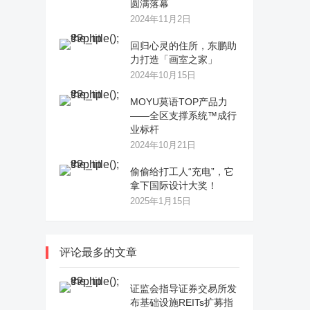
圆满落幕
2024年11月2日
回归心灵的住所，东鹏助
力打造「画室之家」
2024年10月15日
MOYU莫语TOP产品力
——全区支撑系统™成行
业标杆
2024年10月21日
偷偷给打工人“充电”，它
拿下国际设计大奖！
2025年1月15日
评论最多的文章
证监会指导证券交易所发
布基础设施REITs扩募指