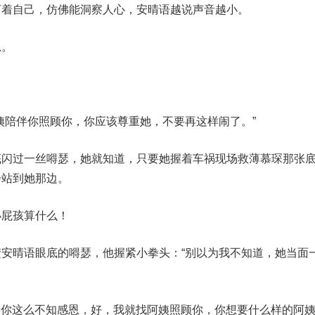
盯着自己，仿佛能洞察人心，安晴语越说声音越小。
思。
姨陪伴你照顾你，你应该尊重她，不要再这样闹了。”
底闪过一丝嘚瑟，她就知道，只要她握着车祸现场救薄慕琛那张
会站到她那边。
小屁孩算什么！
安晴语眼底的嘚瑟，他握紧小拳头：“别以为我不知道，她当面
既然你这么不知感恩，好，我就找阿姨照顾你，你想要什么样的阿