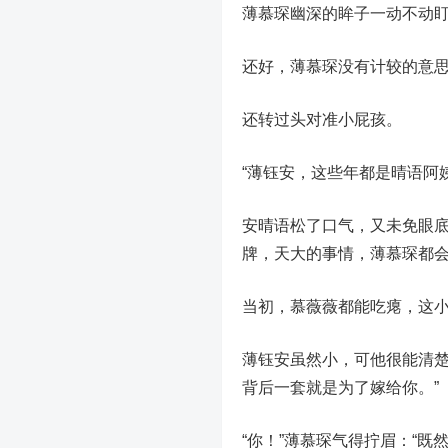
薄慕琛幽深的眸子一动不动
还好，薄慕琛没有计较的意
还转过头对准小屁孩。
“薄钰安，这些年都是晴语阿
安晴语松了口气，又未免眼
牌，天大的事情，薄慕琛都
当初，慕薇薇都能吃瘪，这
薄钰安虽然小，可他很能清楚
背后一套就是为了嫁给你。”
“你！”薄慕琛气得拧眉：“