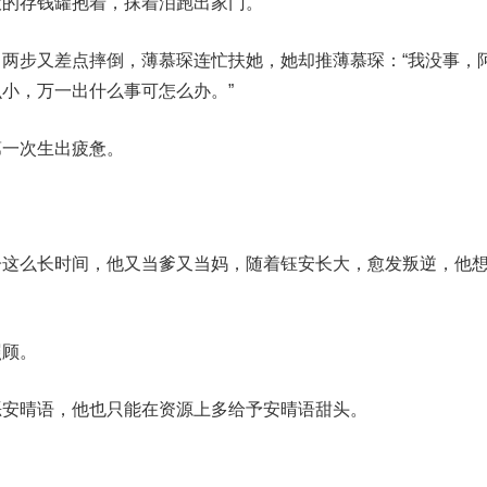
大的存钱罐抱着，抹着泪跑出家门。
两步又差点摔倒，薄慕琛连忙扶她，她却推薄慕琛：“我没事，
小，万一出什么事可怎么办。”
第一次生出疲惫。
子这么长时间，他又当爹又当妈，随着钰安长大，愈发叛逆，他
。
照顾。
恶安晴语，他也只能在资源上多给予安晴语甜头。