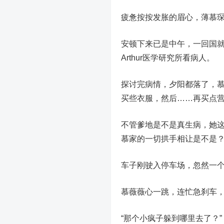
疲惫按按发胀的眉心，薄慕琛
安顿下来已是中午，一回国
Arthur医学研究所看病人。
探讨完病情，夕阳都落了，
买些衣服，然后……再买点
不管爹地是不是真生病，她
慕家的一切拱手相让是不是
车子刚驶入停车场，忽然一
慕薇薇心一跳，连忙急刹车
“那个小疯子躲到哪里去了？”