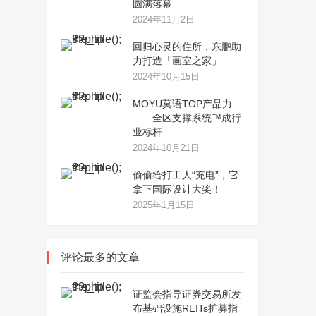
圆满落幕
2024年11月2日
回归心灵的住所，东鹏助
力打造「画室之家」
2024年10月15日
MOYU莫语TOP产品力
——全区支撑系统™成行
业标杆
2024年10月21日
偷偷给打工人“充电”，它
拿下国际设计大奖！
2025年1月15日
评论最多的文章
证监会指导证券交易所发
布基础设施REITs扩募指