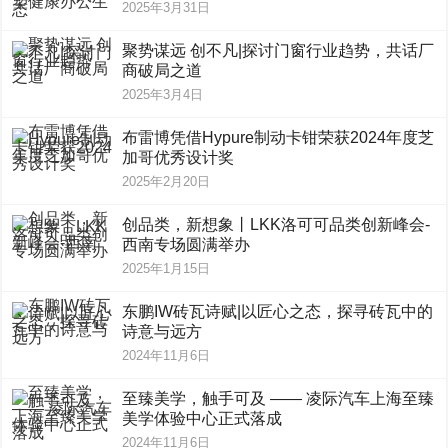
2025年3月31日
聚势谋远 创不凡|探讨门窗行业趋势，共话厂
商破局之道
2025年3月4日
布雷博凭借Hypure制动卡钳荣获2024年度芝
加哥优秀设计奖
2025年2月20日
创品类，新想象丨LKK洛可可品类创新峰会-
西南专场圆满举办
2025年1月15日
东鹏IW砖瓦诗赋|以匠心之态，探寻砖瓦中的
诗意与远方
2024年11月6日
至臻美学，触手可及 —— 凌际汽车上海至臻
美学体验中心正式落成
2024年11月6日