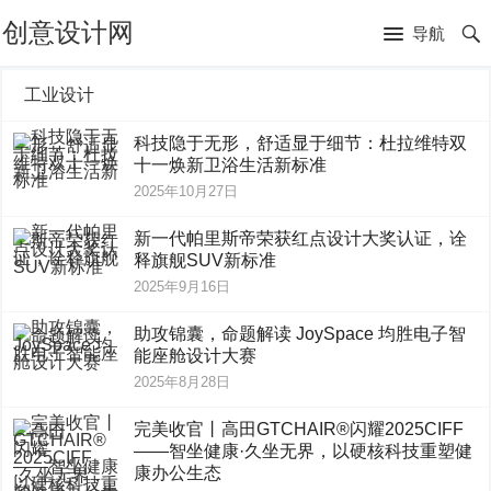
创意设计网
导航
工业设计
科技隐于无形，舒适显于细节：杜拉维特双
十一焕新卫浴生活新标准
2025年10月27日
新一代帕里斯帝荣获红点设计大奖认证，诠
释旗舰SUV新标准
2025年9月16日
助攻锦囊，命题解读 JoySpace 均胜电子智
能座舱设计大赛
2025年8月28日
完美收官丨高田GTCHAIR®闪耀2025CIFF
——智坐健康·久坐无界，以硬核科技重塑健
康办公生态